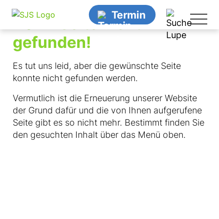
Termin
404 - Seite nicht
schließen
gefunden!
schließen
Termin online buchen
Es tut uns leid, aber die gewünschte Seite
konnte nicht gefunden werden.
Doctolib
Vermutlich ist die Erneuerung unserer Website
der Grund dafür und die von Ihnen aufgerufene
Seite gibt es so nicht mehr. Bestimmt finden Sie
Termin telefonisch oder per E-Mail vereinbaren
den gesuchten Inhalt über das Menü oben.
Orthopädie
Tel
+49 (0)351 840 740
Schmerztherapie
Tel
+49 (0)351 4440 2785
Allgemeinmedizin